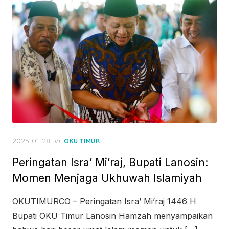
Posted
2025-01-28
in
OKU TIMUR
on
Peringatan Isra’ Mi’raj, Bupati Lanosin:
Momen Menjaga Ukhuwah Islamiyah
OKUTIMURCO – Peringatan Isra’ Mi’raj 1446 H
Bupati OKU Timur Lanosin Hamzah menyampaikan