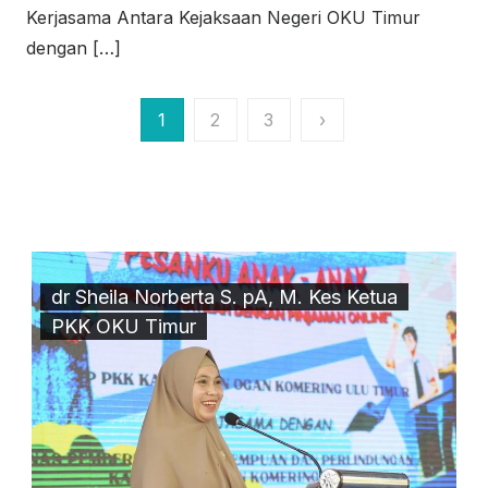
Kerjasama Antara Kejaksaan Negeri OKU Timur
dengan […]
Paginasi
1
2
3
›
pos
dr Sheila Norberta S. pA, M. Kes Ketua
PKK OKU Timur