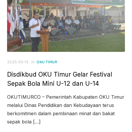
Posted
2025-05-15
in
OKU TIMUR
on
Disdikbud OKU Timur Gelar Festival
Sepak Bola Mini U-12 dan U-14
OKUTIMURCO – Pemerintah Kabupaten OKU Timur
melalui Dinas Pendidikan dan Kebudayaan terus
berkomitmen dalam pembinaan minat dan bakat
sepak bola […]