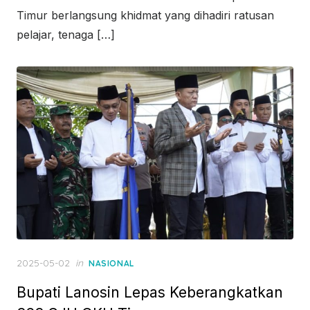
Timur berlangsung khidmat yang dihadiri ratusan
pelajar, tenaga […]
Posted
2025-05-02
in
NASIONAL
on
Bupati Lanosin Lepas Keberangkatkan