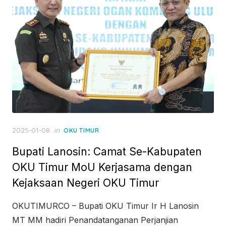
Posted
2025-01-08
in
OKU TIMUR
on
Bupati Lanosin: Camat Se-Kabupaten
OKU Timur MoU Kerjasama dengan
Kejaksaan Negeri OKU Timur
OKUTIMURCO – Bupati OKU Timur Ir H Lanosin
MT MM hadiri Penandatanganan Perjanjian