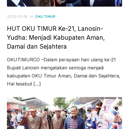
Posted
2025-01-18
in
OKU TIMUR
on
HUT OKU TIMUR Ke-21, Lanosin-
Yudha: Menjadi Kabupaten Aman,
Damai dan Sejahtera
OKUTIMURCO –Dalam perayaan hari ulang ke-21
Bupati Lanosin mengatakan semoga menjadi
kabupaten OKU Timur Aman, Damai dan Sejahtera,
Hal tesebut […]