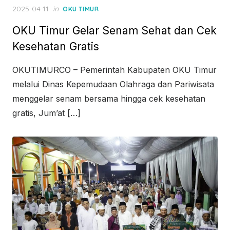
Posted
2025-04-11
in
OKU TIMUR
on
OKU Timur Gelar Senam Sehat dan Cek
Kesehatan Gratis
OKUTIMURCO – Pemerintah Kabupaten OKU Timur
melalui Dinas Kepemudaan Olahraga dan Pariwisata
menggelar senam bersama hingga cek kesehatan
gratis, Jum’at […]