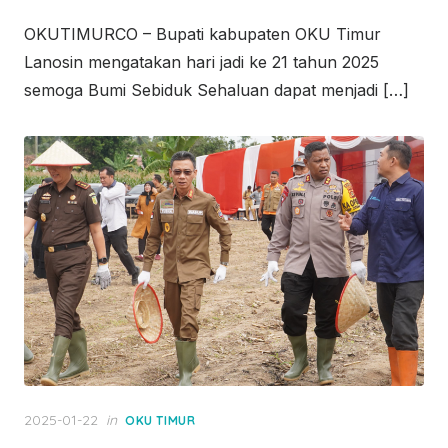
OKUTIMURCO – Bupati kabupaten OKU Timur
Lanosin mengatakan hari jadi ke 21 tahun 2025
semoga Bumi Sebiduk Sehaluan dapat menjadi […]
Posted
2025-01-22
in
OKU TIMUR
on