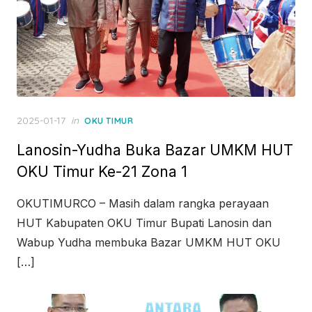
Posted
2025-01-17
in
OKU TIMUR
on
Lanosin-Yudha Buka Bazar UMKM HUT
OKU Timur Ke-21 Zona 1
OKUTIMURCO – Masih dalam rangka perayaan
HUT Kabupaten OKU Timur Bupati Lanosin dan
Wabup Yudha membuka Bazar UMKM HUT OKU
[…]