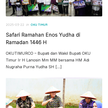
Posted
2025-03-22
in
OKU TIMUR
on
Safari Ramahan Enos Yudha di
Ramadan 1446 H
OKUTIMURCO – Bupati dan Wakil Bupati OKU
Timur Ir H Lanosin Mm MM bersama HM Adi
Nugraha Purna Yudha SH […]