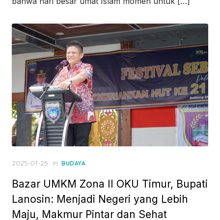
bahwa hari besar umat Islam momen untuk […]
Posted
2025-01-25
in
BUDAYA
on
Bazar UMKM Zona II OKU Timur, Bupati
Lanosin: Menjadi Negeri yang Lebih
Maju, Makmur Pintar dan Sehat