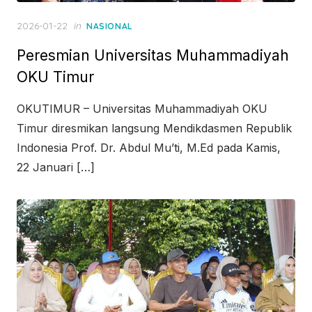
Posted
2026-01-22
in
NASIONAL
on
Peresmian Universitas Muhammadiyah
OKU Timur
OKUTIMUR – Universitas Muhammadiyah OKU
Timur diresmikan langsung Mendikdasmen Republik
Indonesia Prof. Dr. Abdul Mu’ti, M.Ed pada Kamis,
22 Januari […]