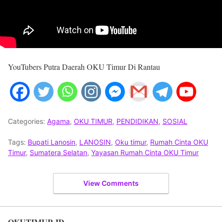
YouTubers Putra Daerah OKU Timur Di Rantau
Categories:
Agama
,
OKU TIMUR
,
PENDIDIKAN
,
SOSIAL
Tags:
Bupati Lanosin
,
LANOSIN
,
Oku timur
,
Rumah Cinta OKU
Timur
,
Sumatera Selatan
,
Yayasan Rumah Cinta OKU Timur
View Comments
OKUTIMUR.ID