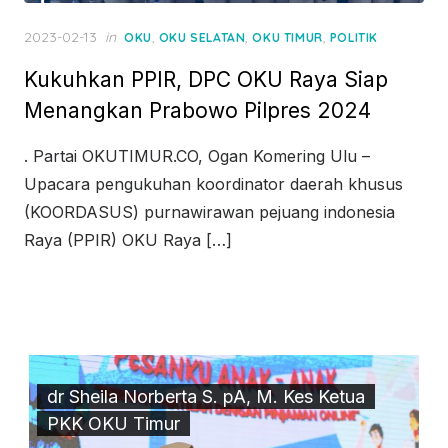
Posted
2023-02-13
in
,
,
,
OKU
OKU SELATAN
OKU TIMUR
POLITIK
on
Kukuhkan PPIR, DPC OKU Raya Siap
Menangkan Prabowo Pilpres 2024
. Partai OKUTIMUR.CO, Ogan Komering Ulu –
Upacara pengukuhan koordinator daerah khusus
(KOORDASUS) purnawirawan pejuang indonesia
Raya (PPIR) OKU Raya […]
dr Sheila Norberta S. pA, M. Kes Ketua
PKK OKU Timur